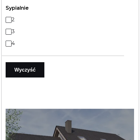
Sypialnie
2
3
4
Wyczyść