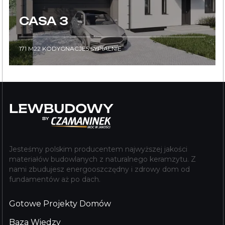
CASA 3
171
M2
2
KODYGNACJE
5
SYPIALNIE
Jesteśmy polskim producentem najwyższej jakości
materiałów budowlanych z naturalnego keramzytu. Z
nami zbudujesz energooszczędny i zdrowy dom od
fundamentów aż po dach.
Gotowe Projekty Domów
Baza Wiedzy