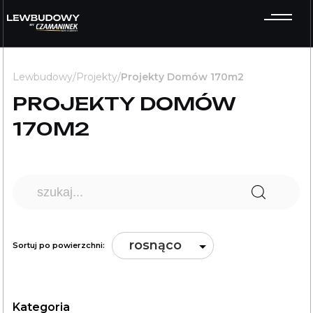
GOTOWE PROJEKTY DOMÓW
Lewbudowy
/
Projekty
/
Projekty Domów 170m2
PROJEKTY DOMÓW
170M2
rosnąco
Sortuj po powierzchni:
Kategoria