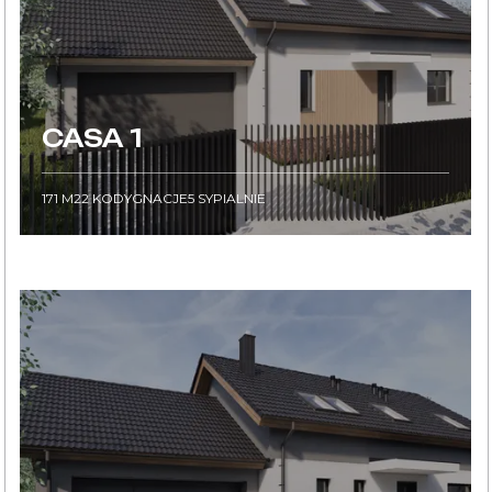
CASA 1
171
M2
2
KODYGNACJE
5
SYPIALNIE