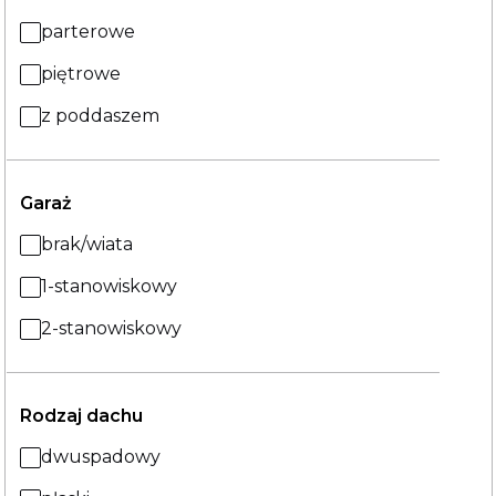
parterowe
piętrowe
z poddaszem
Garaż
brak/wiata
1-stanowiskowy
2-stanowiskowy
Rodzaj dachu
dwuspadowy