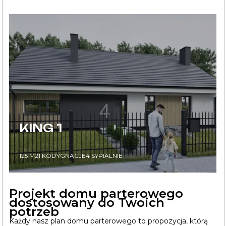
KING 1
125
M2
1
KODYGNACJE
4
SYPIALNIE
Projekt domu parterowego
dostosowany do Twoich
potrzeb
Każdy nasz plan domu parterowego to propozycja, którą