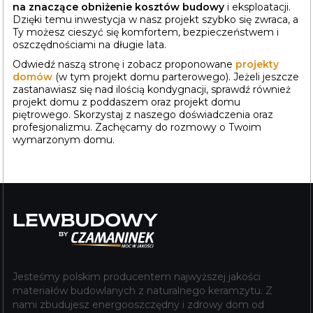
na znaczące obniżenie kosztów budowy
i eksploatacji.
Dzięki temu inwestycja w nasz projekt szybko się zwraca, a
Ty możesz cieszyć się komfortem, bezpieczeństwem i
oszczędnościami na długie lata.
Odwiedź naszą stronę i zobacz proponowane
projekty
domów
(w tym projekt domu parterowego). Jeżeli jeszcze
zastanawiasz się nad ilością kondygnacji, sprawdź również
projekt domu z poddaszem oraz projekt domu
piętrowego. Skorzystaj z naszego doświadczenia oraz
profesjonalizmu. Zachęcamy do rozmowy o Twoim
wymarzonym domu.
Jesteśmy polskim producentem najwyższej jakości
materiałów budowlanych z naturalnego keramzytu. Z
nami zbudujesz energooszczędny i zdrowy dom od