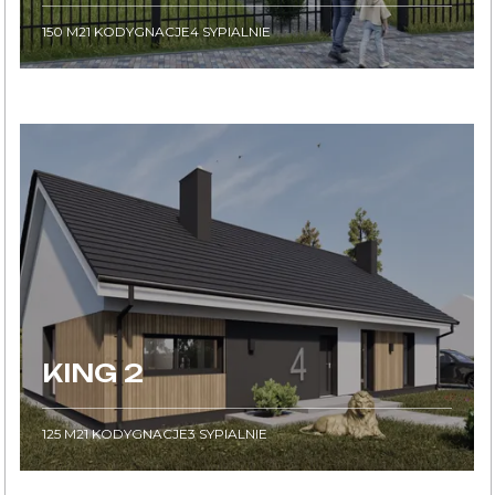
150
M2
1
KODYGNACJE
4
SYPIALNIE
KING 2
125
M2
1
KODYGNACJE
3
SYPIALNIE