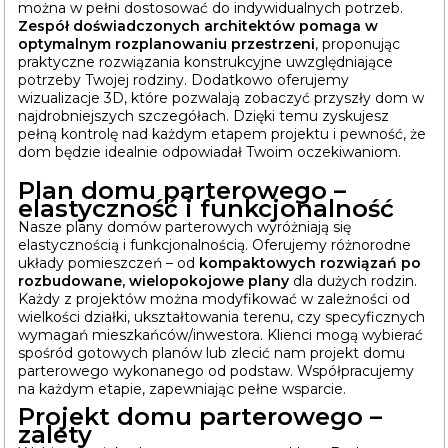
można w pełni dostosować do indywidualnych potrzeb.
Zespół doświadczonych architektów pomaga w
optymalnym rozplanowaniu przestrzeni
, proponując
praktyczne rozwiązania konstrukcyjne uwzględniające
potrzeby Twojej rodziny. Dodatkowo oferujemy
wizualizacje 3D, które pozwalają zobaczyć przyszły dom w
najdrobniejszych szczegółach. Dzięki temu zyskujesz
pełną kontrolę nad każdym etapem projektu i pewność, że
dom będzie idealnie odpowiadał Twoim oczekiwaniom.
Plan domu parterowego –
elastyczność i funkcjonalność
Nasze plany domów parterowych wyróżniają się
elastycznością i funkcjonalnością. Oferujemy różnorodne
układy pomieszczeń – od
kompaktowych rozwiązań po
rozbudowane, wielopokojowe plany
dla dużych rodzin.
Każdy z projektów można modyfikować w zależności od
wielkości działki, ukształtowania terenu, czy specyficznych
wymagań mieszkańców/inwestora. Klienci mogą wybierać
spośród gotowych planów lub zlecić nam projekt domu
parterowego wykonanego od podstaw. Współpracujemy
na każdym etapie, zapewniając pełne wsparcie.
Projekt domu parterowego –
zalety