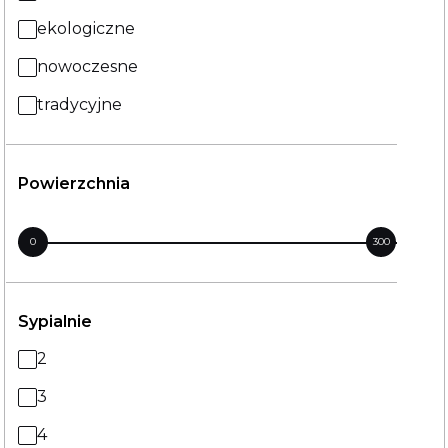
ekologiczne
nowoczesne
tradycyjne
Powierzchnia
0
300
Sypialnie
2
3
4