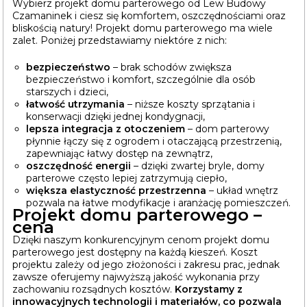
Wybierz projekt domu parterowego od Lew Budowy
Czamaninek i ciesz się komfortem, oszczędnościami oraz
bliskością natury! Projekt domu parterowego ma wiele
zalet. Poniżej przedstawiamy niektóre z nich:
bezpieczeństwo
– brak schodów zwiększa
bezpieczeństwo i komfort, szczególnie dla osób
starszych i dzieci,
łatwość utrzymania
– niższe koszty sprzątania i
konserwacji dzięki jednej kondygnacji,
lepsza integracja z otoczeniem
– dom parterowy
płynnie łączy się z ogrodem i otaczającą przestrzenią,
zapewniając łatwy dostęp na zewnątrz,
oszczędność energii
– dzięki zwartej bryle, domy
parterowe często lepiej zatrzymują ciepło,
większa elastyczność przestrzenna
– układ wnętrz
pozwala na łatwe modyfikacje i aranżację pomieszczeń.
Projekt domu parterowego –
cena
Dzięki naszym konkurencyjnym cenom projekt domu
parterowego jest dostępny na każdą kieszeń. Koszt
projektu zależy od jego złożoności i zakresu prac, jednak
zawsze oferujemy najwyższą jakość wykonania przy
zachowaniu rozsądnych kosztów.
Korzystamy z
innowacyjnych technologii i materiałów, co pozwala