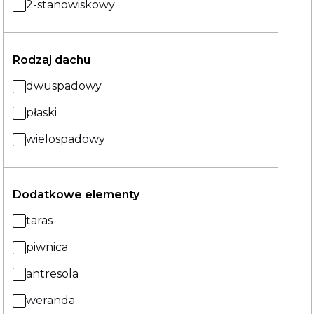
2-stanowiskowy
Rodzaj dachu
dwuspadowy
płaski
wielospadowy
Dodatkowe elementy
taras
piwnica
antresola
weranda