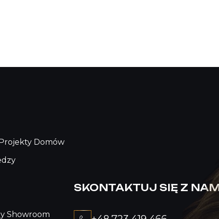
Projekty Domów
edzy
SKONTAKTUJ SIĘ Z NAM
ny Showroom
+48 723 419 466