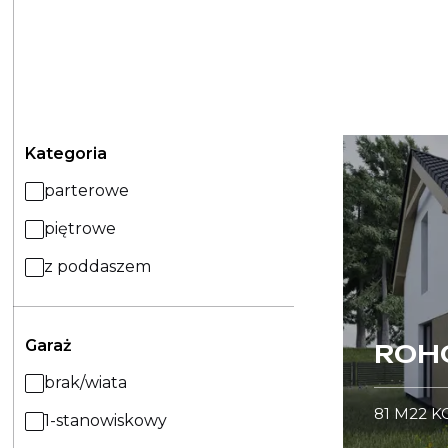
Kategoria
parterowe
piętrowe
z poddaszem
Garaż
ROHO
brak/wiata
81
M2
2
K
1-stanowiskowy