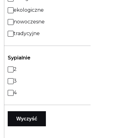
ekologiczne
nowoczesne
tradycyjne
Sypialnie
2
3
4
Wyczyść