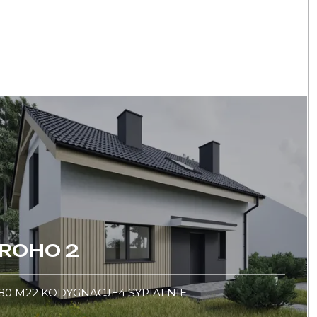
ROHO 2
80
M2
2
KODYGNACJE
4
SYPIALNIE