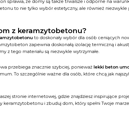
n sprawia, że domy są także trwalsze i odporne na warunk
tonu to nie tylko wybór estetyczny, ale również niezwykle
dom z keramzytobetonu?
ramzytobetonu
to doskonały wybór dla osób ceniących no
Keramzytobeton zapewnia doskonałą izolację termiczną i ak
omy z tego materiału są niezwykle wytrzymałe.
owa przebiega znacznie szybciej, ponieważ
lekki beton umo
mum. To szczególnie ważne dla osób, które chcą jak naj
aszej stronie internetowej, gdzie znajdziesz inspirujące p
ty keramzytobetonu i zbuduj dom, który spełni Twoje marz