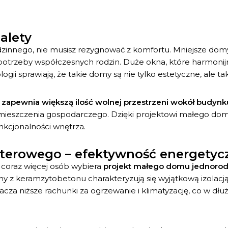
alety
innego, nie musisz rezygnować z komfortu. Mniejsze domy 
potrzeby współczesnych rodzin. Duże okna, które harmoni
ogii sprawiają, że takie domy są nie tylko estetyczne, ale 
u
zapewnia większą ilość wolnej przestrzeni wokół budynk
mieszczenia gospodarczego. Dzięki projektowi małego dom
kcjonalności wnętrza.
terowego – efektywność energetyc
coraz więcej osób wybiera
projekt małego domu jednoro
ny z keramzytobetonu charakteryzują się wyjątkową izolac
cza niższe rachunki za ogrzewanie i klimatyzację, co w dłu