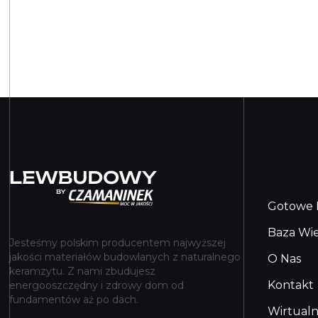
Gotowe 
Baza Wi
Jesteśmy polskim producentem najwyższej
jakości materiałów budowlanych z naturalnego
O Nas
keramzytu. Z nami zbudujesz
Kontakt
energooszczędny i zdrowy dom od
fundamentów aż po dach.
Wirtual