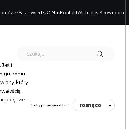
 Domów
Baza Wiedzy
O Nas
Kontakt
Wirtualny Showroom
 Jeśli
ałego domu
wlany, który
rwałością.
acja będzie
rosnąco
Sortuj po powierzchni: