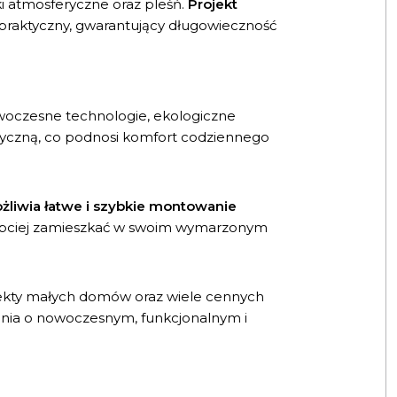
i atmosferyczne oraz pleśń.
Projekt
 praktyczny, gwarantujący długowieczność
woczesne technologie, ekologiczne
ustyczną, co podnosi komfort codziennego
żliwia łatwe i szybkie montowanie
szybciej zamieszkać w swoim wymarzonym
rojekty małych domów oraz wiele cennych
enia o nowoczesnym, funkcjonalnym i