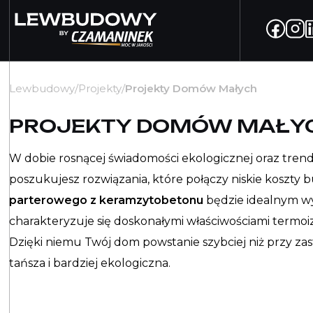
Lewbudowy
/
Projekty
/
Projekty Domów Małych
PROJEKTY DOMÓW MAŁY
W dobie rosnącej świadomości ekologicznej oraz trendu
poszukujesz rozwiązania, które połączy niskie koszty
parterowego z keramzytobetonu
będzie idealnym 
charakteryzuje się doskonałymi właściwościami termoiz
Dzięki niemu Twój dom powstanie szybciej niż przy z
tańsza i bardziej ekologiczna.