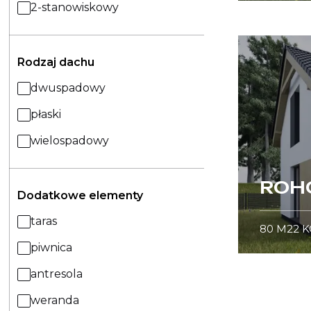
2-stanowiskowy
Rodzaj dachu
dwuspadowy
płaski
wielospadowy
ROH
Dodatkowe elementy
taras
80
M2
2
K
piwnica
antresola
weranda